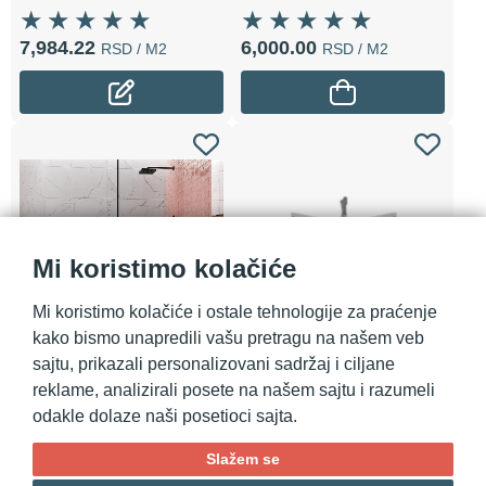
7,984.22
6,000.00
RSD
/ M2
RSD
/ M2
Mi koristimo kolačiće
Mi koristimo kolačiće i ostale tehnologije za praćenje
Zidne pločice Harlequine
Samostojeća kada Tina -
kako bismo unapredili vašu pretragu na našem veb
Rose 7x28 - Dozvoljeno
Dozvoljeno
sajtu, prikazali personalizovani sadržaj i ciljane
reklame, analizirali posete na našem sajtu i razumeli
odakle dolaze naši posetioci sajta.
4,650.00
98,160.00
RSD
/ M
RSD
/ KOM
Slažem se