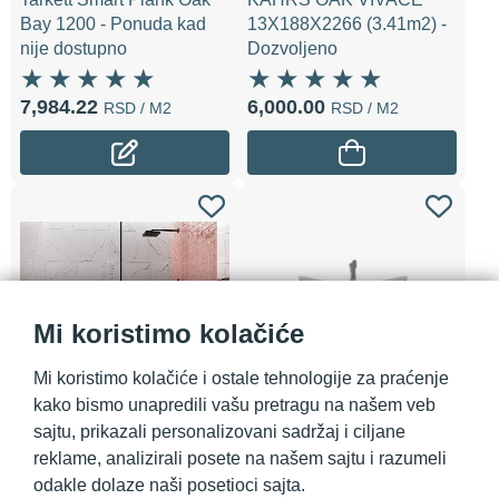
Bay 1200 - Ponuda kad
13X188X2266 (3.41m2) -
nije dostupno
Dozvoljeno
7,984.22
6,000.00
RSD
/ M2
RSD
/ M2
Mi koristimo kolačiće
Mi koristimo kolačiće i ostale tehnologije za praćenje
Zidne pločice Harlequine
Samostojeća kada Tina -
kako bismo unapredili vašu pretragu na našem veb
Rose 7x28 - Dozvoljeno
Dozvoljeno
sajtu, prikazali personalizovani sadržaj i ciljane
reklame, analizirali posete na našem sajtu i razumeli
odakle dolaze naši posetioci sajta.
4,650.00
98,160.00
RSD
/ M
RSD
/ KOM