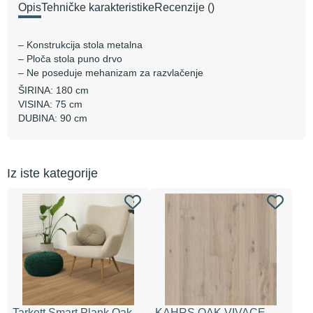
Opis
Tehničke karakteristike
Recenzije
()
– Konstrukcija stola metalna
– Ploča stola puno drvo
– Ne poseduje mehanizam za razvlačenje
ŠIRINA: 180 cm
VISINA: 75 cm
DUBINA: 90 cm
Iz iste kategorije
Tarkett Smart Plank Oak
KAHRS OAK VIVACE