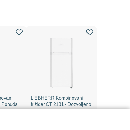
ovani
LIEBHERR Kombinovani
 - Ponuda
frižider CT 2131 - Dozvoljeno
36,999.00
/ KOM
RSD
/ KOM