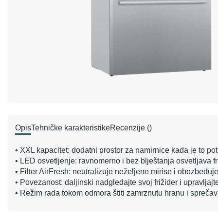
Opis
Tehničke karakteristike
Recenzije
()
• XXL kapacitet: dodatni prostor za namirnice kada je to po
• LED osvetljenje: ravnomerno i bez blještanja osvetljava f
• Filter AirFresh: neutralizuje neželjene mirise i obezbeđuj
• Povezanost: daljinski nadgledajte svoj frižider i upravljaj
• Režim rada tokom odmora štiti zamrznutu hranu i sprečava 