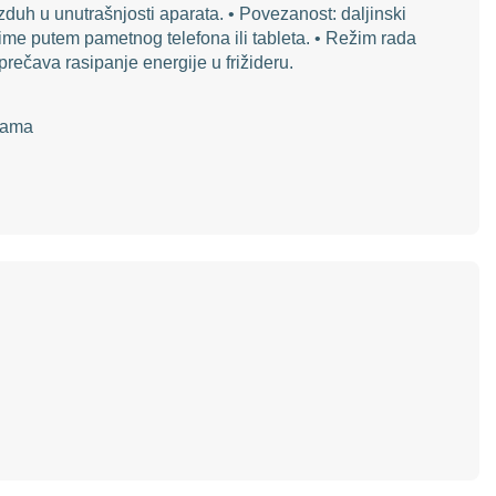
duh u unutrašnjosti aparata. • Povezanost: daljinski
njime putem pametnog telefona ili tableta. • Režim rada
rečava rasipanje energije u frižideru.
icama