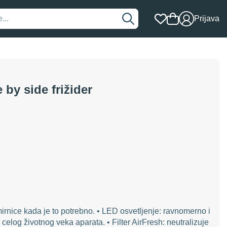
Prijava
y side frižider
mirnice kada je to potrebno. • LED osvetljenje: ravnomerno i
 celog životnog veka aparata. • Filter AirFresh: neutralizuje