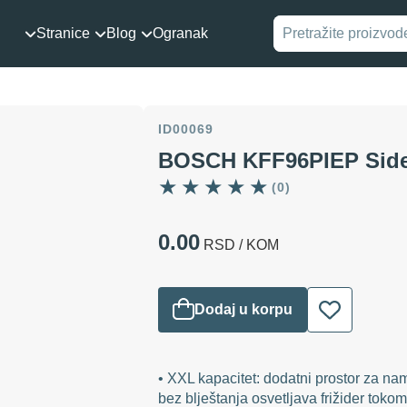
Stranice
Blog
Ogranak
ID00069
BOSCH KFF96PIEP Side b
(0)
0.00
RSD
/ KOM
Dodaj
u korpu
• XXL kapacitet: dodatni prostor za na
bez blještanja osvetljava frižider tokom