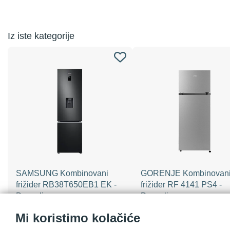
Iz iste kategorije
SAMSUNG Kombinovani
GORENJE Kombinovan
frižider RB38T650EB1 EK -
frižider RF 4141 PS4 -
Dozvoljeno
Dozvoljeno
Mi koristimo kolačiće
79,742.00
34,596.00
RSD
/ KOM
RSD
/ KO