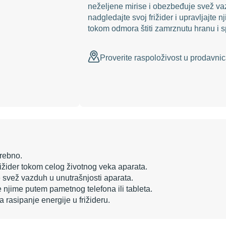
neželjene mirise i obezbeđuje svež vaz
nadgledajte svoj frižider i upravljajte 
tokom odmora štiti zamrznutu hranu i sp
Proverite raspoloživost u prodavn
trebno.
rižider tokom celog životnog veka aparata.
e svež vazduh u unutrašnjosti aparata.
te njime putem pametnog telefona ili tableta.
rasipanje energije u frižideru.