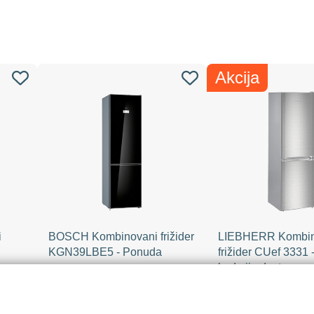
Akcija
i
BOSCH Kombinovani frižider
LIEBHERR Kombin
KGN39LBE5 - Ponuda
frižider CUef 3331
kad nije dostupno
120,380.00
54,000.00
M
RSD
/ KOM
RSD