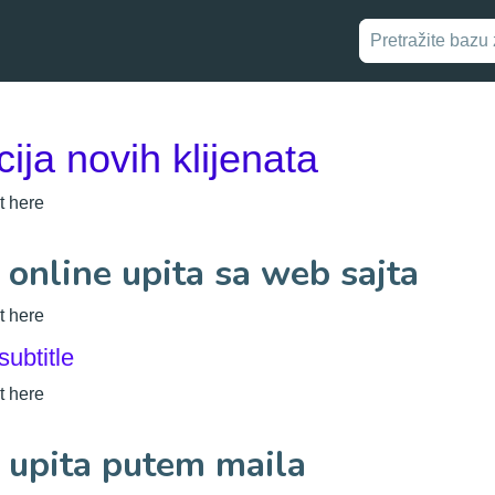
cija novih klijenata
t here
 online upita sa web sajta
t here
subtitle
t here
 upita putem maila