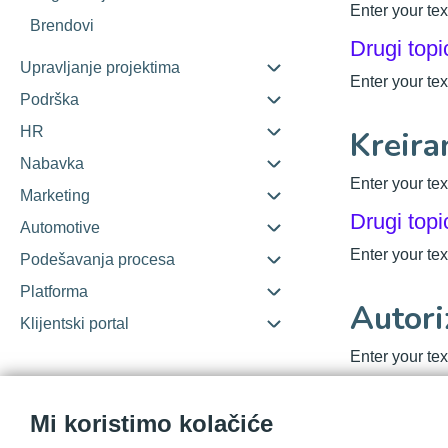
Enter your tex
Brendovi
Drugi topi
Upravljanje projektima
Enter your tex
Podrška
HR
Kreira
Nabavka
Enter your tex
Marketing
Drugi topi
Automotive
Enter your tex
Podešavanja procesa
Platforma
Autori
Klijentski portal
Enter your tex
Drugi topi
Mi koristimo kolačiće
Enter your tex