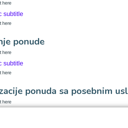
t here
c subtitle
t here
nje ponude
t here
c subtitle
t here
zacije ponuda sa posebnim us
t here
c subtitle
t here