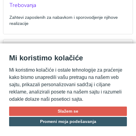
Trebovanja
Zahtevi zaposlenih za nabavkom i sporovodjenje njihove
realizacije
Narudžbine dobavljaču
Mi koristimo kolačiće
Upravljanje narudžbinama od slanja dobavljačima do prijema
nabavljenog.
Mi koristimo kolačiće i ostale tehnologije za praćenje
kako bismo unapredili vašu pretragu na našem veb
sajtu, prikazali personalizovani sadržaj i ciljane
reklame, analizirali posete na našem sajtu i razumeli
Evidencija prijema
odakle dolaze naši posetioci sajta.
Manuelni i bar code unos primljenih količina i poredjenje sa
Slažem se
planiranim
Promeni moja podešavanja