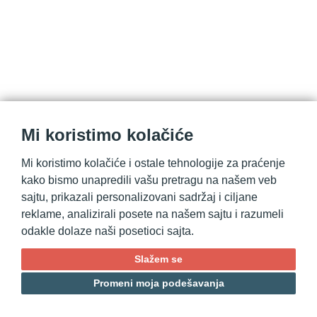
Mi koristimo kolačiće
Mi koristimo kolačiće i ostale tehnologije za praćenje
kako bismo unapredili vašu pretragu na našem veb
© 2021. Elastyc d.o.o. | Sva prava pridržana.
sajtu, prikazali personalizovani sadržaj i ciljane
reklame, analizirali posete na našem sajtu i razumeli
odakle dolaze naši posetioci sajta.
Slažem se
Promeni moja podešavanja