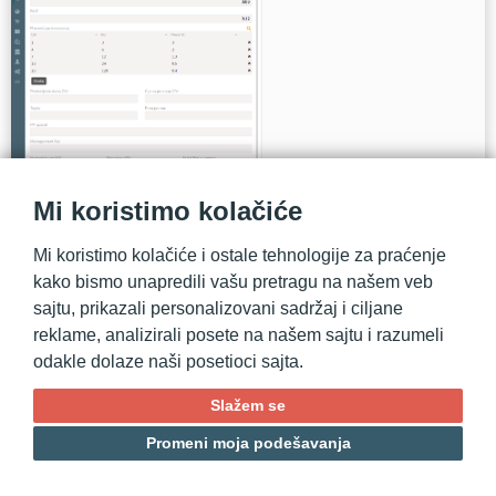
Mi koristimo kolačiće
U okviru predmeta definicije kategorije vozila definišemo sledeće
parametre:
Mi koristimo kolačiće i ostale tehnologije za praćenje
kako bismo unapredili vašu pretragu na našem veb
Mjesečna dep.
- koeficijent vremenske deprecijacije vozila
sajtu, prikazali personalizovani sadržaj i ciljane
10K KM
- koeficijent kilometarske deprecijacije vozila.
KM Korekcija
- korekcija kilometarske deprecijacije na svakih 10K
reklame, analizirali posete na našem sajtu i razumeli
KM
odakle dolaze naši posetioci sajta.
RUC
- koeficijent tj. procenat zarade
Procenti po mesecima
- Tabela vremenske deprecijacije
Slažem se
Promeni moja podešavanja
Defaultne vrednosti usluga:
Predvidjeno dana ZV i Cijena po danu ZV (
Zamensko vozilo
)
Tepisi i Prva pomoć (
Troškovi isporuke
)