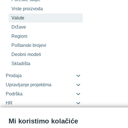
Vrste proizvoda
Valute
Države
Regioni
Poštanski brojevi
Deobni modeli
Skladišta
Prodaja
Upravljanje projektima
Podrška
HR
Nabavka
Mi koristimo kolačiće
Marketing