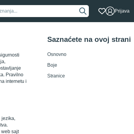
Prijava
Saznaćete na ovoj strani
Osnovno
sigurnosti
ja,
Boje
ostavljanje
ka. Pravilno
Stranice
a internetu i
 jezika,
tva.
 web sajt