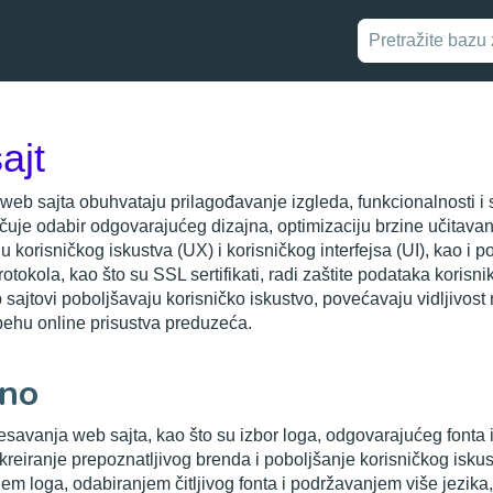
ajt
eb sajta obuhvataju prilagođavanje izgleda, funkcionalnosti i 
učuje odabir odgovarajućeg dizajna, optimizaciju brzine učitavan
 korisničkog iskustva (UX) i korisničkog interfejsa (UI), kao i p
otokola, kao što su SSL sertifikati, radi zaštite podataka korisni
ajtovi poboljšavaju korisničko iskustvo, povećavaju vidljivost n
ehu online prisustva preduzeća.
no
avanja web sajta, kao što su izbor loga, odgovarajućeg fonta i
kreiranje prepoznatljivog brenda i poboljšanje korisničkog iskus
em loga, odabiranjem čitljivog fonta i podržavanjem više jezika,