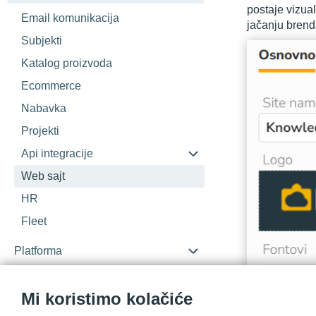
postaje vizual
Email komunikacija
jačanju brend
Subjekti
Katalog proizvoda
Ecommerce
Nabavka
Projekti
Api integracije
Web sajt
HR
Fleet
Platforma
Klijentski portal
Mi koristimo kolačiće