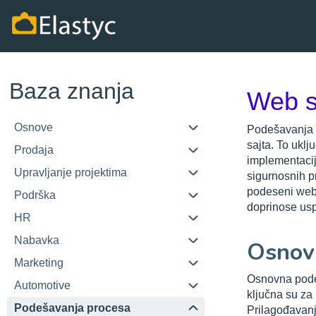
Baza znanja
Web s
Osnove
Podešavanja w
sajta. To uklj
Prodaja
implementaciju
Upravljanje projektima
sigurnosnih pr
podeseni web s
Podrška
doprinose usp
HR
Nabavka
Osnov
Marketing
Osnovna podes
Automotive
ključna su za 
Podešavanja procesa
Prilagođavanj