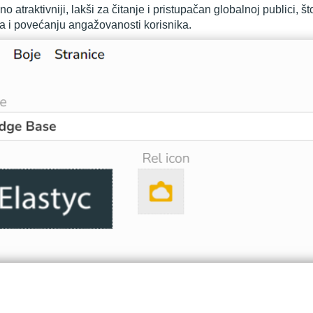
no atraktivniji, lakši za čitanje i pristupačan globalnoj publici, š
a i povećanju angažovanosti korisnika.