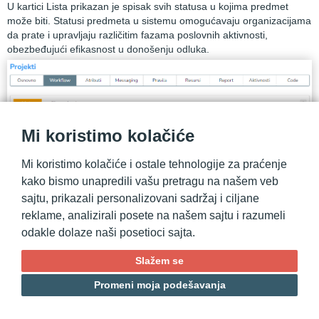
U kartici Lista prikazan je spisak svih statusa u kojima predmet
može biti. Statusi predmeta u sistemu omogućavaju organizacijama
da prate i upravljaju različitim fazama poslovnih aktivnosti,
obezbeđujući efikasnost u donošenju odluka.
Mi koristimo kolačiće
Mi koristimo kolačiće i ostale tehnologije za praćenje
kako bismo unapredili vašu pretragu na našem veb
sajtu, prikazali personalizovani sadržaj i ciljane
Otvaranjem jednog od statusa, dobijemo prikaz njegovih
reklame, analizirali posete na našem sajtu i razumeli
karakteristika.
odakle dolaze naši posetioci sajta.
Slažem se
Promeni moja podešavanja