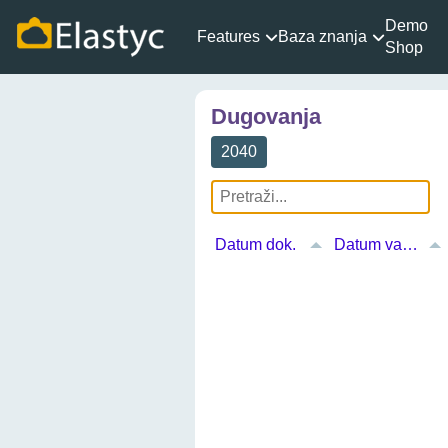
Demo
Features
Baza znanja
Shop
Dugovanja
2040
Datum dok.
Datum valute