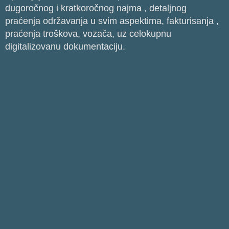
dugoročnog i kratkoročnog najma , detaljnog
praćenja održavanja u svim aspektima, fakturisanja ,
praćenja troškova, vozača, uz celokupnu
digitalizovanu dokumentaciju.