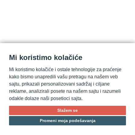
Mi koristimo kolačiće
Mi koristimo kolačiće i ostale tehnologije za praćenje
kako bismo unapredili vašu pretragu na našem veb
© 2021. Elastyc d.o.o. | Sva prava pridržana.
sajtu, prikazali personalizovani sadržaj i ciljane
reklame, analizirali posete na našem sajtu i razumeli
odakle dolaze naši posetioci sajta.
Slažem se
Promeni moja podešavanja