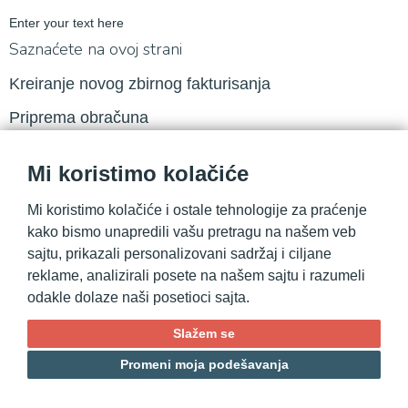
Enter your text here
Saznaćete na ovoj strani
Kreiranje novog zbirnog fakturisanja
Priprema obračuna
Kreiranje predloška faktura
Mi koristimo kolačiće
Kreiranje faktura
Mi koristimo kolačiće i ostale tehnologije za praćenje
Kreiranje novog zbirnog fakturisanja
kako bismo unapredili vašu pretragu na našem veb
sajtu, prikazali personalizovani sadržaj i ciljane
Kreirate
novi predmet
fakturisanja
reklame, analizirali posete na našem sajtu i razumeli
odakle dolaze naši posetioci sajta.
Slažem se
Promeni moja podešavanja