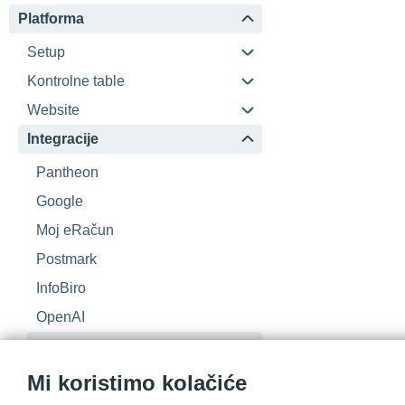
Platforma
Setup
Kontrolne table
Website
Integracije
Pantheon
Google
Moj eRačun
Postmark
InfoBiro
OpenAI
Infobip
Portali
Mi koristimo kolačiće
Database