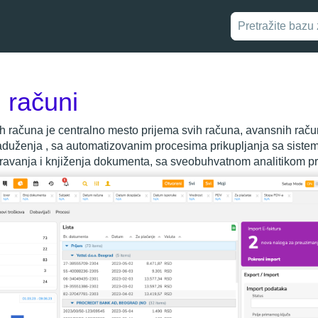
 računi
h računa je centralno mesto prijema svih računa, avansnih račun
aduženja , sa automatizovanim procesima prikupljanja sa sist
avanja i knjiženja dokumenta, sa sveobuhvatnom analitikom p