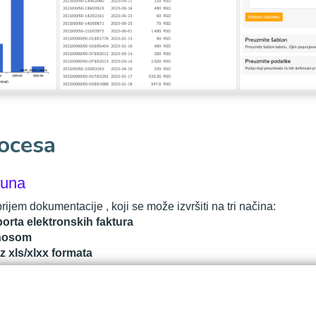
ocesa
čuna
prijem dokumentacije , koji se može izvršiti na tri načina:
orta elektronskih faktura
unosom
z xls/xlxx formata
ačuna
m unosu predmet prelazi u status obrade gde mu je nepohodno de