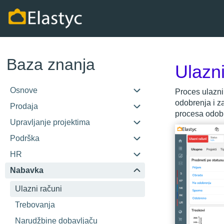
Baza znanja
Ulazni
Osnove
Proces ulazni
odobrenja i z
Prodaja
procesa odobr
Upravljanje projektima
Podrška
HR
Nabavka
Ulazni računi
Trebovanja
Narudžbine dobavljaču