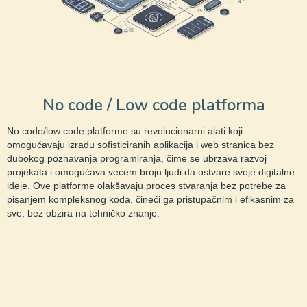
No code / Low code platforma
No code/low code platforme su revolucionarni alati koji
omogućavaju izradu sofisticiranih aplikacija i web stranica bez
dubokog poznavanja programiranja, čime se ubrzava razvoj
projekata i omogućava većem broju ljudi da ostvare svoje digitalne
ideje. Ove platforme olakšavaju proces stvaranja bez potrebe za
pisanjem kompleksnog koda, čineći ga pristupačnim i efikasnim za
sve, bez obzira na tehničko znanje.